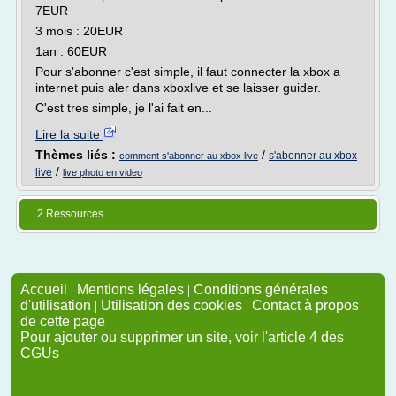
7EUR
3 mois : 20EUR
1an : 60EUR
Pour s'abonner c'est simple, il faut connecter la xbox a
internet puis aler dans xboxlive et se laisser guider.
C'est tres simple, je l'ai fait en...
Lire la suite
Thèmes liés :
/
s'abonner au xbox
comment s'abonner au xbox live
/
live
live photo en video
2 Ressources
Accueil
|
Mentions légales
|
Conditions générales
d'utilisation
|
Utilisation des cookies
|
Contact à propos
de cette page
Pour ajouter ou supprimer un site, voir l'article 4 des
CGUs