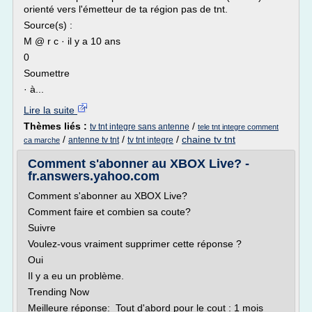
orienté vers l'émetteur de ta région pas de tnt.
Source(s) :
M @ r c · il y a 10 ans
0
Soumettre
· à...
Lire la suite
Thèmes liés :
/
tv tnt integre sans antenne
tele tnt integre comment
/
/
/
chaine tv tnt
antenne tv tnt
tv tnt integre
ca marche
Comment s'abonner au XBOX Live? -
fr.answers.yahoo.com
Comment s'abonner au XBOX Live?
Comment faire et combien sa coute?
Suivre
Voulez-vous vraiment supprimer cette réponse ?
Oui
Il y a eu un problème.
Trending Now
Meilleure réponse: Tout d'abord pour le cout : 1 mois