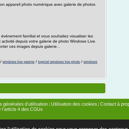
on appareil photo numérique avec galerie de photos
 événement familial et vous souhaitez visualiser les
 activité depuis votre galerie de photo Windows Live.
orter ces images depuis galerie...
/
/
/
windows live galerie
logiciel windows live photo
windows
 générales d'utilisation
|
Utilisation des cookies
|
Contact à pro
r l'article 4 des CGUs
tez l'utilisation de cookies pour vous proposer des contenu