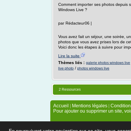
Comment importer ses photos depuis s
Windows Live ?
par Rédacteur06 |
Vous avez fait un séjour, une soirée, un
photos que vous avez prises lors de cet
Voici donc les étapes à suivre pour imp
Lire la suite
Thèmes liés :
galerie photos windows live
/
live photo
photos windows live
2 Ressources
Accueil
|
Mentions légales
|
Conditions
Pour ajouter ou supprimer un site, voi
En poursuivant votre navigation sur ce site, vous accep