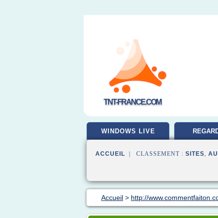
TNT-FRANCE.COM
WINDOWS LIVE
REGARD
GRATUI
ACCUEIL
| CLASSEMENT :
SITES
,
AU
Accueil
>
http://www.commentfaiton.