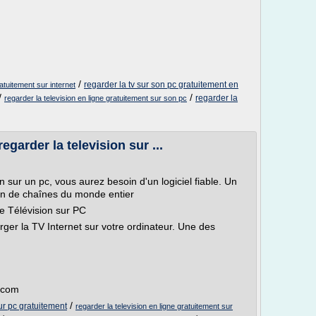
/
regarder la tv sur son pc gratuitement en
ratuitement sur internet
/
/
regarder la
regarder la television en ligne gratuitement sur son pc
egarder la television sur ...
on sur un pc, vous aurez besoin d'un logiciel fiable. Un
tion de chaînes du monde entier
de Télévision sur PC
rger la TV Internet sur votre ordinateur. Une des
t.com
/
sur pc gratuitement
regarder la television en ligne gratuitement sur