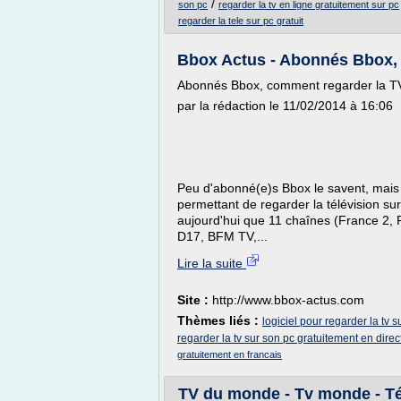
/
son pc
regarder la tv en ligne gratuitement sur pc
regarder la tele sur pc gratuit
Bbox Actus - Abonnés Bbox, 
Abonnés Bbox, comment regarder la T
par la rédaction le 11/02/2014 à 16:06
Peu d'abonné(e)s Bbox le savent, mais
permettant de regarder la télévision s
aujourd'hui que 11 chaînes (France 2, 
D17, BFM TV,...
Lire la suite
Site :
http://www.bbox-actus.com
Thèmes liés :
logiciel pour regarder la tv 
regarder la tv sur son pc gratuitement en direc
gratuitement en francais
TV du monde - Tv monde - Tél