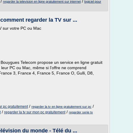
/
/
regarder la television en ligne gratuitement sur internet
logiciel pour
comment regarder la TV sur ...
V sur votre PC ou Mac
 Bouygues Telecom propose un service en ligne gratuit
ur leur PC ou Mac, même si l'offre ne comprend
France 3, France 4, France 5, France O, Gulli, D8,
/
/
sur pc gratuitement
regarder la tv en ligne gratuitement sur pc
/
/
t
regarder la tv sur mon pc gratuitement
regarder serie tv
évision du monde - Télé du ...