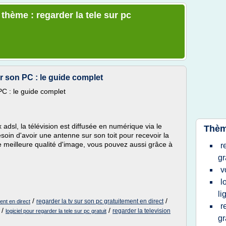
 thème : regarder la tele sur pc
ur son PC : le guide complet
PC : le guide complet
adsl, la télévision est diffusée en numérique via le
Thèm
soin d'avoir une antenne sur son toit pour recevoir la
ne meilleure qualité d'image, vous pouvez aussi grâce à
r
gr
v
l
li
/
/
regarder la tv sur son pc gratuitement en direct
ent en direct
r
/
/
regarder la television
logiciel pour regarder la tele sur pc gratuit
gr