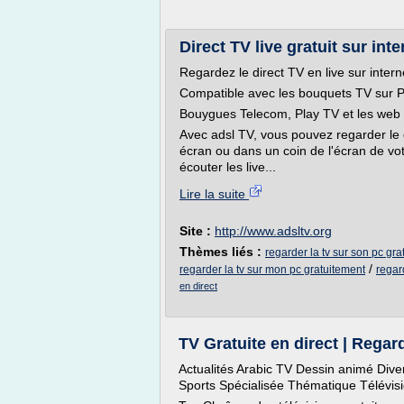
Direct TV live gratuit sur inte
Regardez le direct TV en live sur intern
Compatible avec les bouquets TV sur P
Bouygues Telecom, Play TV et les web TV
Avec adsl TV, vous pouvez regarder le d
écran ou dans un coin de l'écran de vot
écouter les live...
Lire la suite
Site :
http://www.adsltv.org
Thèmes liés :
regarder la tv sur son pc gra
/
regarder la tv sur mon pc gratuitement
regar
en direct
TV Gratuite en direct | Regard
Actualités Arabic TV Dessin animé Dive
Sports Spécialisée Thématique Télévisi