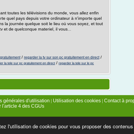
nt toutes les télévisions du monde, vous allez enfin
orte quel pays depuis votre ordinateur à n'importe quel
 la journée quelque soit le lieu où vous soyez, et tout
v et de quelconque materiel, il vous...
/
/
 gratuitement
regarder la tv sur son pc gratuitement en direct
/
er la tele sur pc gratuitement en direct
regarder la tele sur le pc
 générales d'utilisation
|
Utilisation des cookies
|
Contact à pro
r l'article 4 des CGUs
tez l'utilisation de cookies pour vous proposer des contenu