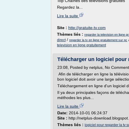
Top Chaînes des télévisions gratuites
Regardez la...
Lire la suite
Site :
http://gratuite-tv.com
Thèmes liés :
regarder la television en ligne g
/
direct
regarder la tv en ligne gratuitement sur pc
television en ligne gratuitement
Télécharger un logiciel pour r
23:08, Posted by netplus, No Comment
Afin de télécharger en ligne la télévisi
bon logiciel doit avoir une large sélec
Téléchargement en ligne d'un logiciel 
Il ya deux principales façons de télécha
méthodes les plus...
Lire la suite
Date:
2014-10-01 06:24:37
Site :
http://netplus-download.blogspo
Thèmes liés :
logiciel pour regarder la tv 