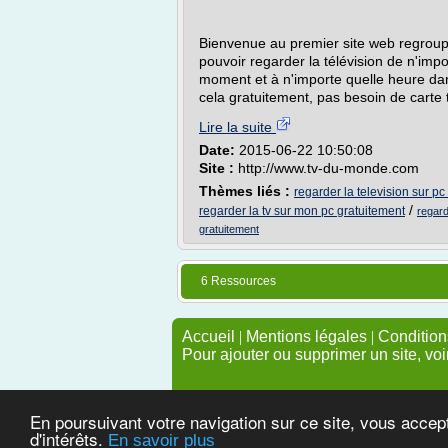
Bienvenue au premier site web regroupa
pouvoir regarder la télévision de n'imp
moment et à n'importe quelle heure dans
cela gratuitement, pas besoin de carte t
Lire la suite
Date:
2015-06-22 10:50:08
Site :
http://www.tv-du-monde.com
Thèmes liés :
regarder la television sur pc
/
regarder la tv sur mon pc gratuitement
regard
gratuitement
6 Ressources
Accueil
|
Mentions légales
|
Conditions
Pour ajouter ou supprimer un site, voi
En poursuivant votre navigation sur ce site, vous accep
d'intérêts.
En savoir plus