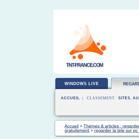
TNT-FRANCE.COM
WINDOWS LIVE
REGAR
GRATUI
ACCUEIL
| CLASSEMENT :
SITES
,
AU
Accueil
>
Thèmes & articles : regarder
gratuitement
>
regarder la tele sur pc