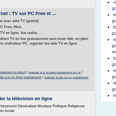
c
gr
rnet : TV sur PC Free et ...
r
et avec adsl TV (gratuit)
gr
C Free, Alice,
l
 en ligne, live radios, ...
pc
irect TV en live gratuitement sans tuner télé, en plein
r
re ordinateur PC, regarder les web TV en ligne ,
gr
or
l
gr
r
/
/
tuitement en direct
regarder la tv en ligne gratuitement sur pc
gr
/
der la tv en ligne gratuitement
regarder la tele sur pc gratuitement
r
gr
r
er la télévision en ligne
rtissement Généraliste Musique Politique Religieuse
on locale