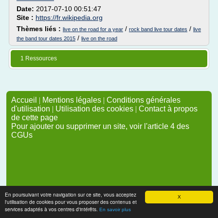
Date:
2017-07-10 00:51:47
Site :
https://fr.wikipedia.org
Thèmes liés :
/
/
live on the road for a year
rock band live tour dates
live
/
the band tour dates 2015
live on the road
1 Ressources
Accueil
|
Mentions légales
|
Conditions générales
d'utilisation
|
Utilisation des cookies
|
Contact à propos
de cette page
Pour ajouter ou supprimer un site, voir l'article 4 des
CGUs
En poursuivant votre navigation sur ce site, vous acceptez
X
l'utilisation de cookies pour vous proposer des contenus et
services adaptés à vos centres d'intérêts.
En savoir plus