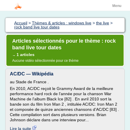
Menu
Accueil
>
Thèmes & articles : windows live
>
the live
>
rock band live tour dates
Articles sélectionnés pour le thème : rock
band live tour dates
1 articles
→
Aucune vidéo sélectionnée pour ce thème
AC/DC — Wikipédia
au Stade de France .
En 2010, AC/DC reçoit le Grammy Award de la meilleure
performance hard rock de l'année pour la chanson War
Machine de l'album Black Ice [82] . En avril 2010 sort la
bande son du film Iron Man 2 , intitulée AC/DC: Iron Man 2
et composée de quinze anciennes chansons d'AC/DC [83] .
Cette compilation sort dans plusieurs versions. Brian
Johnson déclare dans une interview pour...
Lire la suite