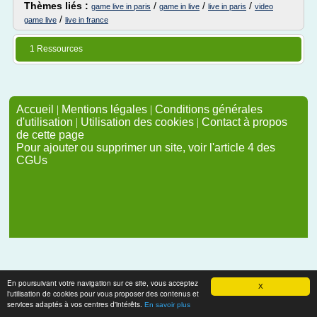
Thèmes liés :
/
/
/
game live in paris
game in live
live in paris
video
/
game live
live in france
1 Ressources
Accueil
|
Mentions légales
|
Conditions générales
d'utilisation
|
Utilisation des cookies
|
Contact à propos
de cette page
Pour ajouter ou supprimer un site, voir l'article 4 des
CGUs
En poursuivant votre navigation sur ce site, vous acceptez
X
l'utilisation de cookies pour vous proposer des contenus et
services adaptés à vos centres d'intérêts.
En savoir plus