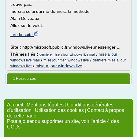
trouve pas.
merci à celui qui me donnera la méthode
Alain Delveaux
Allez sur le volet...
Lire la suite
Site :
http://microsoft.public.fr.windows.live.messenger ...
Thèmes liés :
/
mise a jour
derniere mise a jour windows live mail
/
/
windows live mail
mise jour msn windows live
derniere mise a jour
/
mise a jour windows live
windows live
1 Ressources
Accueil
|
Mentions légales
|
Conditions générales
d'utilisation
|
Utilisation des cookies
|
Contact à propos
de cette page
Pour ajouter ou supprimer un site, voir l'article 4 des
CGUs