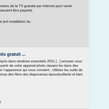
ntenu de la TV gratuite par Internet peut varier
peuvent être payants.
pré-installation du...
s gratuit ...
mpris dans windows essentials 2011 [...] amusez vous
partir de votre appareil photo classez les dans des
 l'apparence qui vous convient , Utilisez les outils de
amas des films des diaporamas époustouflants et bien
m