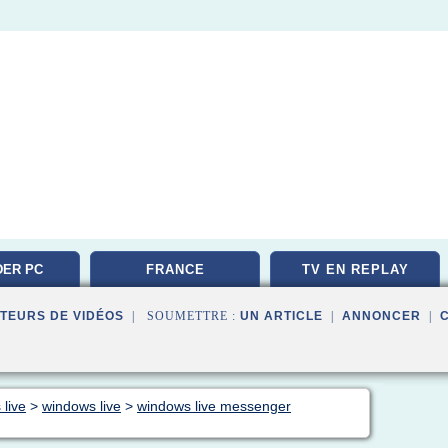
ER PC
FRANCE
TV EN REPLAY
TEMENT
TEURS DE VIDÉOS
| SOUMETTRE :
UN ARTICLE
|
ANNONCER
|
 live
>
windows live
>
windows live messenger