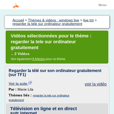
Menu
Accueil
>
Thèmes & vidéos : windows live
>
live tnt
>
regarder la tele sur ordinateur gratuitement
Vidéos sélectionnées pour le thème :
regarder la tele sur ordinateur
gratuitement
2 Vidéos
→
Voir également
9 Articles
pour ce thème
Regarder la télé sur son ordinateur gratuitement
(sur TF1)
Voir la suite
voir la vidéo
Par :
Marie Lila
Thèmes liés :
regarder la tele sur ordinateur
gratuitement
Télévision en ligne et en direct
sutr internet