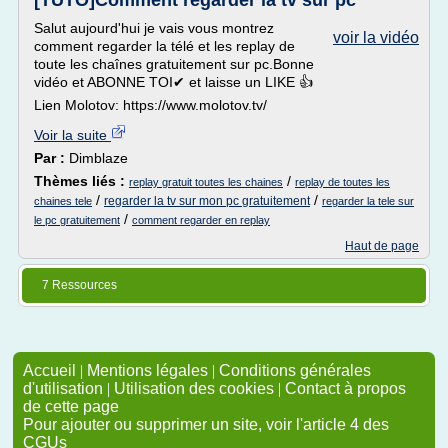
[TUTO]Comment regarder la tv sur pc
Salut aujourd'hui je vais vous montrez
voir la vidéo
comment regarder la télé et les replay de
toute les chaînes gratuitement sur pc.Bonne
vidéo et ABONNE TOI✔ et laisse un LIKE 👍
Lien Molotov: https://www.molotov.tv/
Voir la suite
Par :
Dimblaze
Thèmes liés :
/
replay gratuit toutes les chaines
replay de toutes les
/
/
regarder la tv sur mon pc gratuitement
chaines tele
regarder la tele sur
/
le pc gratuitement
comment regarder en replay
Haut de page
7 Ressources
Accueil
|
Mentions légales
|
Conditions générales
d'utilisation
|
Utilisation des cookies
|
Contact à propos
de cette page
Pour ajouter ou supprimer un site, voir l'article 4 des
CGUs