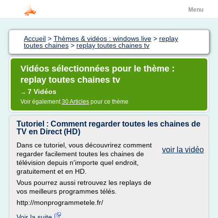
Menu
Accueil
>
Thèmes & vidéos : windows live
>
replay
toutes chaines
>
replay toutes chaines tv
Vidéos sélectionnées pour le thème :
replay toutes chaines tv
7 Vidéos
→
Voir également
30 Articles
pour ce thème
Tutoriel : Comment regarder toutes les chaines de
TV en Direct (HD)
Dans ce tutoriel, vous découvrirez comment
voir la vidéo
regarder facilement toutes les chaines de
télévision depuis n'importe quel endroit,
gratuitement et en HD.
Vous pourrez aussi retrouvez les replays de
vos meilleurs programmes télés.
http://monprogrammetele.fr/
Voir la suite