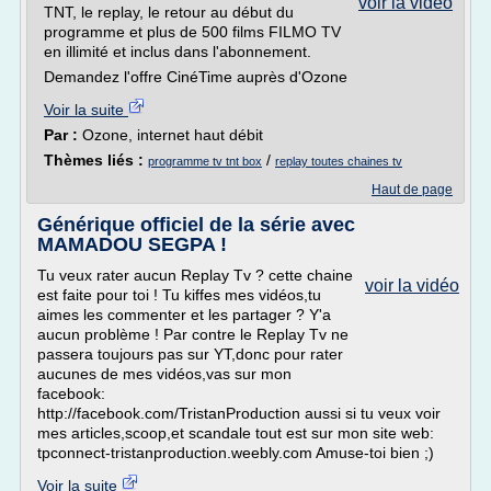
voir la vidéo
TNT, le replay, le retour au début du
programme et plus de 500 films FILMO TV
en illimité et inclus dans l'abonnement.
Demandez l'offre CinéTime auprès d'Ozone
Voir la suite
Par :
Ozone, internet haut débit
Thèmes liés :
/
programme tv tnt box
replay toutes chaines tv
Haut de page
Générique officiel de la série avec
MAMADOU SEGPA !
Tu veux rater aucun Replay Tv ? cette chaine
voir la vidéo
est faite pour toi ! Tu kiffes mes vidéos,tu
aimes les commenter et les partager ? Y'a
aucun problème ! Par contre le Replay Tv ne
passera toujours pas sur YT,donc pour rater
aucunes de mes vidéos,vas sur mon
facebook:
http://facebook.com/TristanProduction aussi si tu veux voir
mes articles,scoop,et scandale tout est sur mon site web:
tpconnect-tristanproduction.weebly.com Amuse-toi bien ;)
Voir la suite