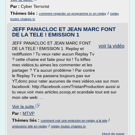
Par :
Cyber Terrorist
Thèmes liés :
/
comment regarder un programme tv en replay
replay
toutes chaines tv
JEFF PANACLOC ET JEAN MARC FONT
DE LA TELE ! EMISSION 1
JEFF PANACLOC ET JEAN MARC FONT
voir la vidéo
DE LA TELE ! EMISSION 1. Replay et
rediffusion ! Tu veux rater aucun Replay Tv
? cette chaine est faite pour toi ! Tu kiffes
mes vidéos,tu aimes les commenter et les
partager ? Y'a aucun problème ! Par contre
le Replay Tv ne passera toujours pas sur
YT,donc pour rater aucunes de mes vidéos,vas sur mon
facebook: http://facebook.com/TristanProduction aussi si
tu veux voir mes articles,scoop,et scandale tout est sur
mon site web: ...
Voir la suite
Par :
MTVP
Thèmes liés :
/
comment voir une emission en replay a la tele
/
emissions tele en replay
replay toutes chaines tv
Haut de page