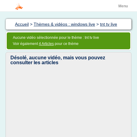
Menu
Accueil
>
Thèmes & vidéos : windows live
>
tnt tv live
Aucune vidéo sélectionnée pour le thème : tnt tv live
Voir également
4 Articles
pour ce thème
Désolé, aucune vidéo, mais vous pouvez
consulter les articles