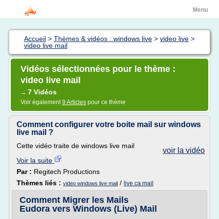
Menu
Accueil
>
Thèmes & vidéos : windows live
>
video live
>
video live mail
Vidéos sélectionnées pour le thème :
video live mail
7 Vidéos
→
Voir également
9 Articles
pour ce thème
Comment configurer votre boite mail sur windows
live mail ?
Cette vidéo traite de windows live mail
voir la vidéo
Voir la suite
Par :
Regitech Productions
Thèmes liés :
/
live ca mail
video windows live mail
Comment Migrer les Mails
Eudora vers Windows (Live) Mail