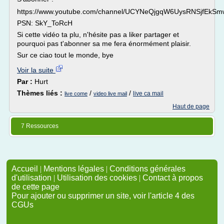
https://www.youtube.com/channel/UCYNeQjgqW6UysRNSjfEkSm
PSN: SkY_ToRcH
Si cette vidéo ta plu, n'hésite pas a liker partager et
pourquoi pas t'abonner sa me fera énormément plaisir.
Sur ce ciao tout le monde, bye
Voir la suite
Par :
Hurt
Thèmes liés :
/
/
live ca mail
live come
video live mail
Haut de page
7 Ressources
Accueil
|
Mentions légales
|
Conditions générales
d'utilisation
|
Utilisation des cookies
|
Contact à propos
de cette page
Pour ajouter ou supprimer un site, voir l'article 4 des
CGUs