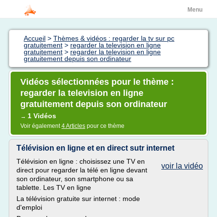
Menu
Accueil
>
Thèmes & vidéos : regarder la tv sur pc
gratuitement
>
regarder la television en ligne
gratuitement
>
regarder la television en ligne
gratuitement depuis son ordinateur
Vidéos sélectionnées pour le thème :
regarder la television en ligne
gratuitement depuis son ordinateur
1 Vidéos
→
Voir également
4 Articles
pour ce thème
Télévision en ligne et en direct sutr internet
Télévision en ligne : choisissez une TV en
voir la vidéo
direct pour regarder la télé en ligne devant
son ordinateur, son smartphone ou sa
tablette. Les TV en ligne
La télévision gratuite sur internet : mode
d'emploi